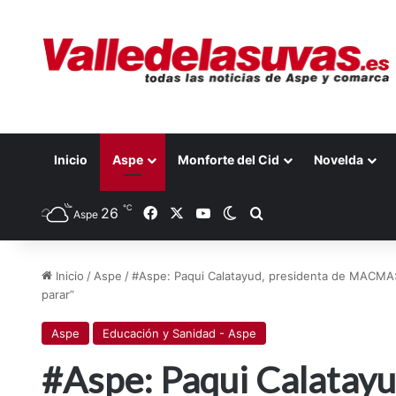
Inicio
Aspe
Monforte del Cid
Novelda
℃
Facebook
X
YouTube
26
Switch skin
Buscar por
Aspe
Inicio
/
Aspe
/
#Aspe: Paqui Calatayud, presidenta de MACMA
parar”
Aspe
Educación y Sanidad - Aspe
#Aspe: Paqui Calatayu