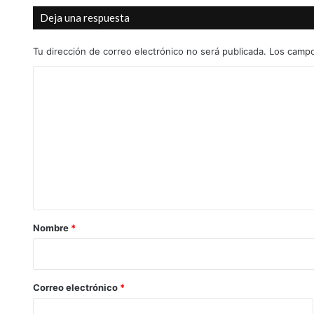
Deja una respuesta
Tu dirección de correo electrónico no será publicada.
Los campo
C
o
m
e
n
t
a
r
Nombre
*
i
o
*
Correo electrónico
*