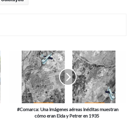
#Comarca:
Una
imágenes
aéreas
inéditas
muestran
cómo
eran
Elda
y
#Comarca: Una imágenes aéreas inéditas muestran
Petrer
cómo eran Elda y Petrer en 1935
en
1935