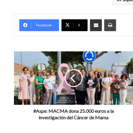
Compartir por Mail
Imprimir
Facebook
X
#Aspe:
MACMA
dona
25.000
euros
a
la
investigación
del
Cáncer
#Aspe: MACMA dona 25.000 euros a la
de
investigación del Cáncer de Mama
Mama