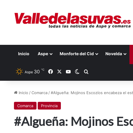
Inicio
Aspe
Monforte del Cid
Novelda
℃
Facebook
X
YouTube
30
Switch skin
Buscar por
Aspe
Inicio
/
Comarca
/
#Algueña: Mojinos Escozíos encabeza el est
Comarca
Provincia
#Algueña: Mojinos Esc