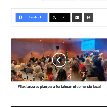
Compartir por Mail
Imprimir
Facebook
X
#Sax
lanza
su
plan
para
fortalecer
el
comercio
local
#Sax lanza su plan para fortalecer el comercio local