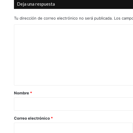
Deja una respuesta
Tu dirección de correo electrónico no será publicada.
Los campo
C
o
m
e
n
t
a
r
Nombre
*
i
o
*
Correo electrónico
*