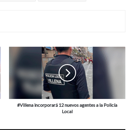
#Villena
incorporará
12
nuevos
agentes
a
la
Policía
Local
#Villena incorporará 12 nuevos agentes a la Policía
Local