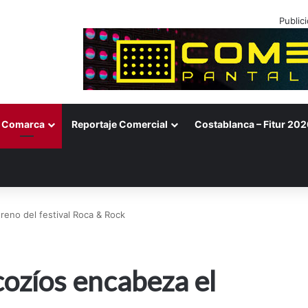
Public
Comarca
Reportaje Comercial
Costablanca – Fitur 202
reno del festival Roca & Rock
ozíos encabeza el