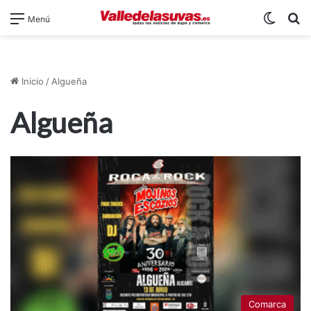
Switch
B
Menú
Inicio
/
Algueña
Algueña
Comarca