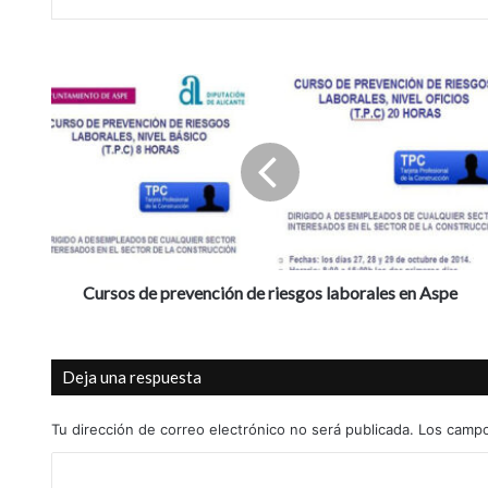
C
u
r
s
o
s
d
e
p
r
Cursos de prevención de riesgos laborales en Aspe
e
v
e
Deja una respuesta
n
c
i
Tu dirección de correo electrónico no será publicada.
Los campo
ó
C
n