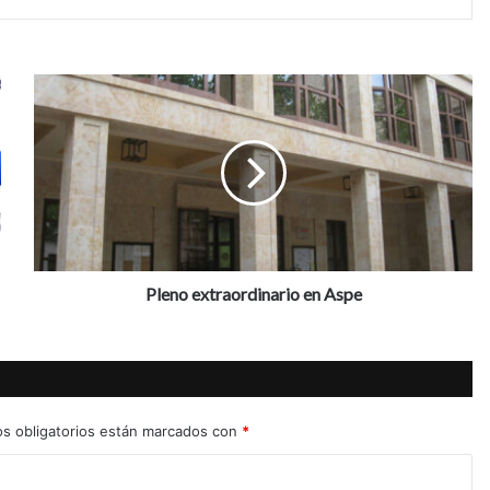
P
l
e
n
o
e
x
t
r
a
Pleno extraordinario en Aspe
o
r
d
i
n
a
s obligatorios están marcados con
*
r
i