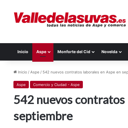
Inicio
Aspe
Monforte del Cid
Novelda
Inicio
/
Aspe
/
542 nuevos contratos laborales en Aspe en se
Aspe
Comercio y Ciudad - Aspe
542 nuevos contratos 
septiembre