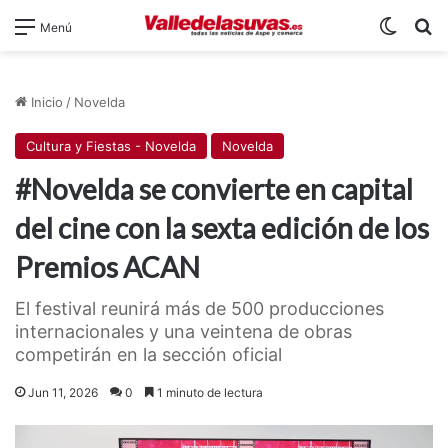
Switch
B
Menú
Inicio
/
Novelda
Cultura y Fiestas - Novelda
Novelda
#Novelda se convierte en capital
del cine con la sexta edición de los
Premios ACAN
El festival reunirá más de 500 producciones
internacionales y una veintena de obras
competirán en la sección oficial
Jun 11, 2026
0
1 minuto de lectura