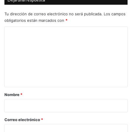
a
su
Festival Internacional de Cine de Novelda
historia
Tu dirección de correo electrónico no será publicada.
Los campos
y
obligatorios están marcados con
*
Geno Micó
Italia
Novelda
patrimonio
C
Paco Sáez
Premios ACAN
o
m
e
n
t
a
r
Nombre
*
i
o
*
Correo electrónico
*