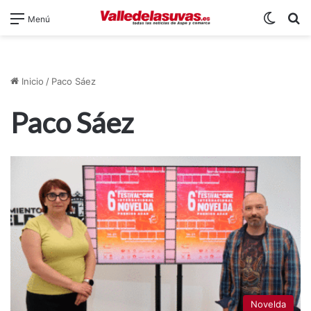
Switch
B
Menú
Inicio
/
Paco Sáez
Paco Sáez
Novelda