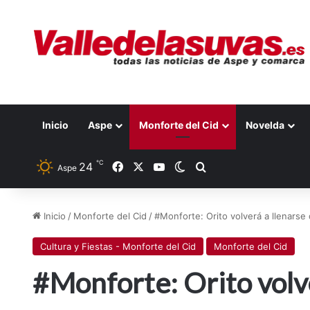
Inicio
Aspe
Monforte del Cid
Novelda
℃
Facebook
X
YouTube
24
Switch skin
Buscar por
Aspe
Inicio
/
Monforte del Cid
/
#Monforte: Orito volverá a llenarse 
Cultura y Fiestas - Monforte del Cid
Monforte del Cid
#Monforte: Orito volv