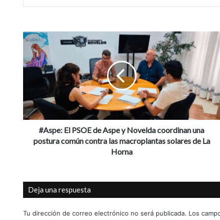
#Aspe:
El
PSOE
de
Aspe
y
Novelda
coordinan
una
postura
#Aspe: El PSOE de Aspe y Novelda coordinan una
común
postura común contra las macroplantas solares de La
contra
Horna
las
macroplantas
solares
Deja una respuesta
de
La
Horna
Tu dirección de correo electrónico no será publicada.
Los campo