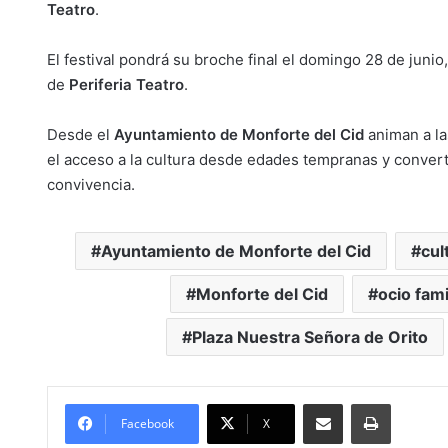
Teatro
.
El festival pondrá su broche final el domingo 28 de junio
de
Periferia Teatro
.
Desde el
Ayuntamiento de Monforte del Cid
animan a las
el acceso a la cultura desde edades tempranas y convert
convivencia.
Ayuntamiento de Monforte del Cid
cul
Monforte del Cid
ocio fami
Plaza Nuestra Señora de Orito
Compartir por Mail
Imprimir
Facebook
X