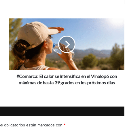
#Comarca:
El
calor
se
intensifica
en
el
Vinalopó
con
máximas
#Comarca: El calor se intensifica en el Vinalopó con
de
máximas de hasta 39 grados en los próximos días
hasta
39
grados
en
los
próximos
días
s obligatorios están marcados con
*