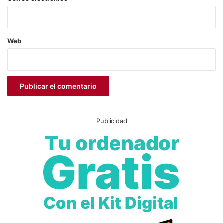
de las grandes producciones —
Poncia
,
El barbero de
Picasso
y
La mujer rota
— por
36 euros
.
Web
Las entradas y abonos estarán disponibles
online a partir
del 2 de julio
a través de la web municipal de cultura y,
desde septiembre, también en taquilla del Teatro
Cervantes.
Anabel Alonso
Antonio Molero
Publicidad
cultura Petrer
El Brujo
Fernando Portillo
Lolita Flores
Pepe Viyuela
Petrer
Teatro Cervantes