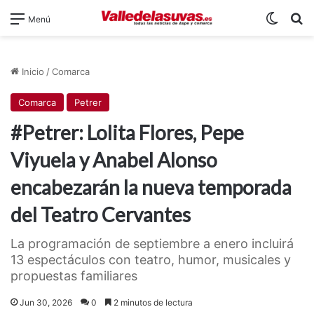
Switch
B
Menú
Inicio
/
Comarca
Comarca
Petrer
#Petrer: Lolita Flores, Pepe
Viyuela y Anabel Alonso
encabezarán la nueva temporada
del Teatro Cervantes
La programación de septiembre a enero incluirá
13 espectáculos con teatro, humor, musicales y
propuestas familiares
Jun 30, 2026
0
2 minutos de lectura