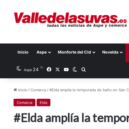
Inicio
Aspe
Monforte del Cid
Novelda
℃
Facebook
X
YouTube
24
Switch skin
Buscar por
Aspe
Inicio
/
Comarca
/
#Elda amplía la temporada de baño en San Cri
Comarca
Elda
#Elda amplía la tempo