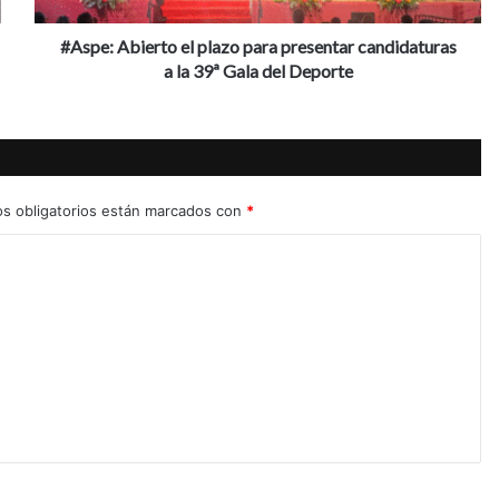
la
39ª
#Aspe: Abierto el plazo para presentar candidaturas
Gala
a la 39ª Gala del Deporte
del
Deporte
s obligatorios están marcados con
*