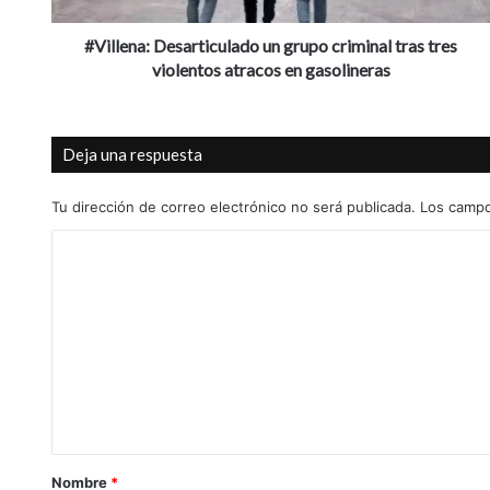
atracos
en
#Villena: Desarticulado un grupo criminal tras tres
gasolineras
violentos atracos en gasolineras
Deja una respuesta
Tu dirección de correo electrónico no será publicada.
Los campo
C
o
m
e
n
t
a
r
Nombre
*