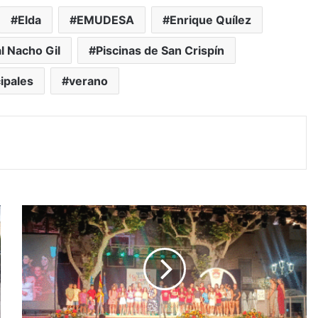
Elda
EMUDESA
Enrique Quílez
l Nacho Gil
Piscinas de San Crispín
ipales
verano
#Aspe:
Abierto
el
plazo
para
presentar
candidaturas
a