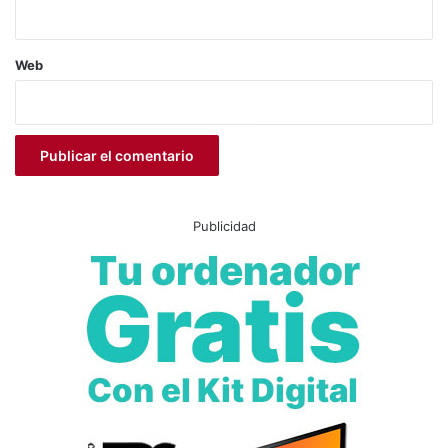
cicloturismo
Concejalía de Movilidad Sostenible
Web
concejalía de Turismo
Francisco Iniesta
La Vuelta
Más Bici
movilidad sostenible
Paula García
Policía Local
Sierra de Salinas
Publicidad
Turismo
Vía Verde del Chicharra
Villena
Villena en Bici