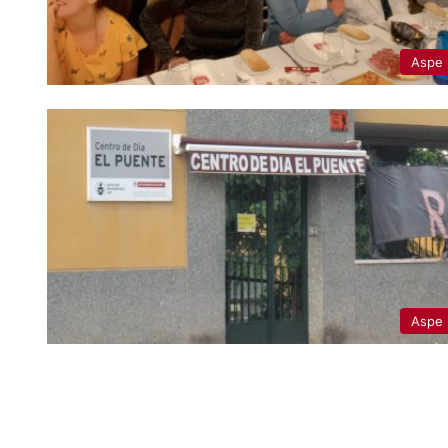
Aspe
Aspe