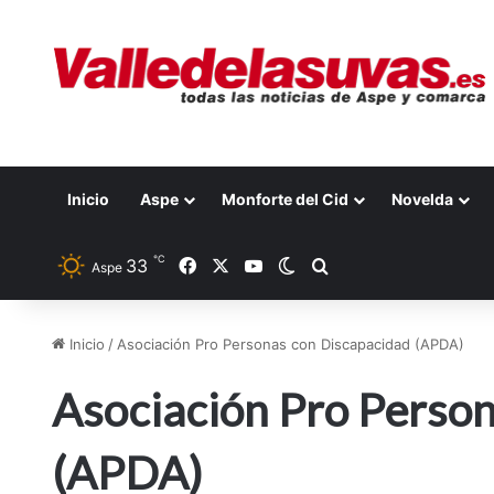
Inicio
Aspe
Monforte del Cid
Novelda
℃
33
Facebook
X
YouTube
Switch skin
Buscar por
Aspe
Inicio
/
Asociación Pro Personas con Discapacidad (APDA)
Asociación Pro Perso
(APDA)