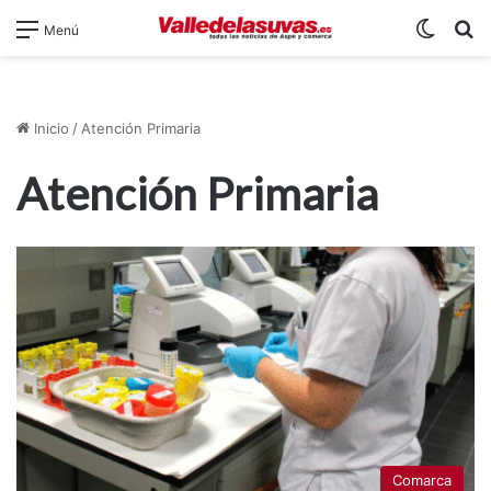
Switch
B
Menú
Inicio
/
Atención Primaria
Atención Primaria
Comarca