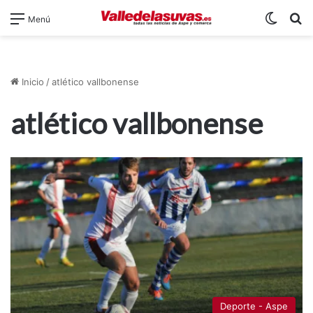
Switch
B
Menú
Inicio
/
atlético vallbonense
atlético vallbonense
Deporte - Aspe