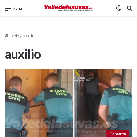
Switch
B
Menú
Inicio
/
auxilio
auxilio
Comarca