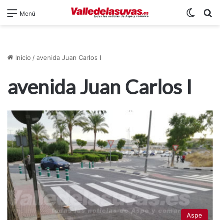
Switch
B
Menú
Inicio
/
avenida Juan Carlos I
avenida Juan Carlos I
Aspe