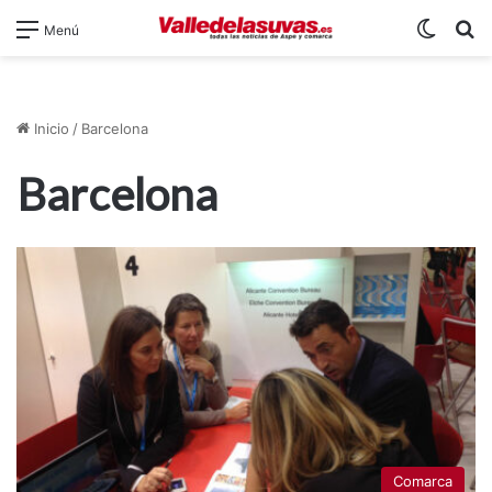
Switch
B
Menú
Inicio
/
Barcelona
Barcelona
Comarca