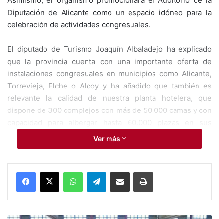
Asimismo, el organismo promocionará el Auditorio de la
Diputación de Alicante como un espacio idóneo para la
celebración de actividades congresuales.
El diputado de Turismo Joaquín Albaladejo ha explicado
que la provincia cuenta con una importante oferta de
instalaciones congresuales en municipios como Alicante,
Torrevieja, Elche o Alcoy y ha añadido que también es
relevante la calidad de nuestra planta hotelera, que
dispone de 300 complejos con más de 50.000 camas y con
capacidad para albergar hasta 60.000 plazas en sus
salones de reuniones. El organismo autónomo de la
Ver más
Diputación de Alicante, que participa en este evento con
un stand ubicado dentro del espacio de Turespaña,
aprovechará su estancia en Barcelona para establecer
WhatsApp
Telegram
Compartir por Mail
Imprimir
también nuevos contactos y redes de negocio. Además, el
Patronato Provincial dará a conocer la oferta de
actividades de aventura, catas de vinos, visitas a bodegas,