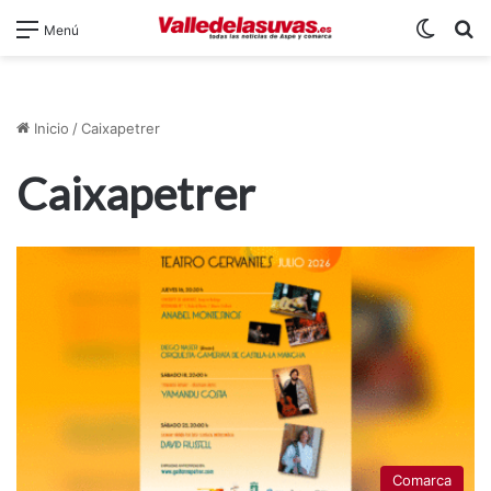
Switch
B
Menú
Inicio
/
Caixapetrer
Caixapetrer
Comarca