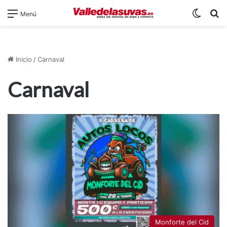
Switch
B
Menú
Inicio
/
Carnaval
Carnaval
Monforte del Cid