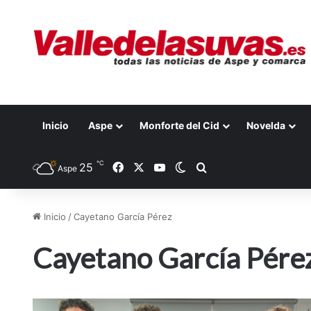
Inicio
Aspe
Monforte del Cid
Novelda
℃
25
Facebook
X
YouTube
Switch skin
Buscar por
Aspe
Inicio
/
Cayetano García Pérez
Cayetano García Pére