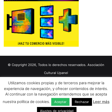
© Copyright 2026, Todos lo derechos reservados. Asociación
Cultural Upanel
Diseñado por
grupo ZAS
Utilizamos cookies propias y de terceros para mejorar la
Editorial
Política de cookies
Política de privacidad
Aviso Legal
experiencia de navegación, y ofrecer contenidos de interés.
Al continuar con la navegación entendemos que se acepta
Contacto
Publicidad 2024
nuestra política de cookies.
Leer más
Aceptar
Rechazar
Facebook
X
YouTube
Ajustes de privacidad