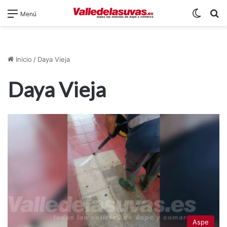
Switch
B
Menú
Inicio
/
Daya Vieja
Daya Vieja
Aspe