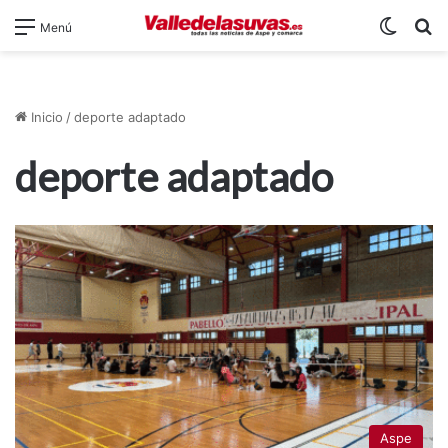
Switch
B
Menú
Inicio
/
deporte adaptado
deporte adaptado
Aspe