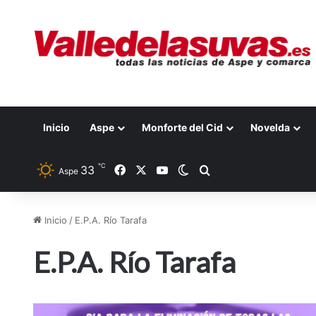
Inicio
Aspe
Monforte del Cid
Novelda
℃
33
Facebook
X
YouTube
Switch skin
Buscar por
Aspe
Inicio
/
E.P.A. Río Tarafa
E.P.A. Río Tarafa