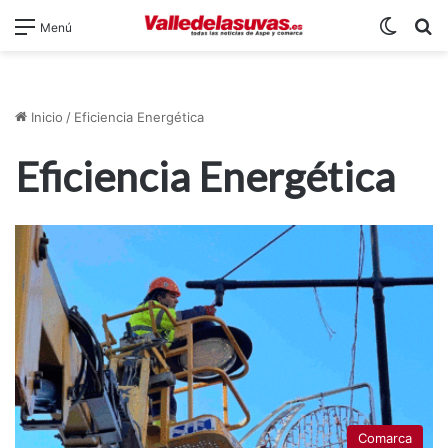
Switch
B
Menú
Inicio
/
Eficiencia Energética
Eficiencia Energética
Comarca