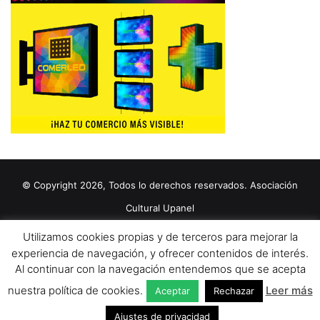
© Copyright 2026, Todos lo derechos reservados. Asociación
Cultural Upanel
Diseñado por
grupo ZAS
Utilizamos cookies propias y de terceros para mejorar la
Editorial
Política de cookies
Política de privacidad
Aviso Legal
experiencia de navegación, y ofrecer contenidos de interés.
Al continuar con la navegación entendemos que se acepta
Contacto
Publicidad 2024
nuestra política de cookies.
Leer más
Aceptar
Rechazar
Facebook
X
YouTube
Ajustes de privacidad