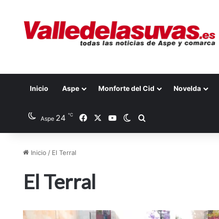
Inicio
Aspe
Monforte del Cid
Novelda
℃
24
Facebook
X
YouTube
Switch skin
Buscar por
Aspe
Inicio
/
El Terral
El Terral