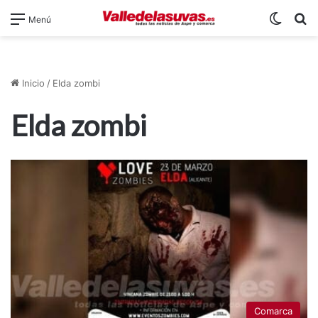
Switch
B
Menú
Inicio
/
Elda zombi
Elda zombi
Comarca