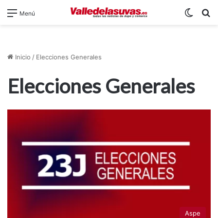
Switch
B
Menú
Inicio
/
Elecciones Generales
Elecciones Generales
Aspe