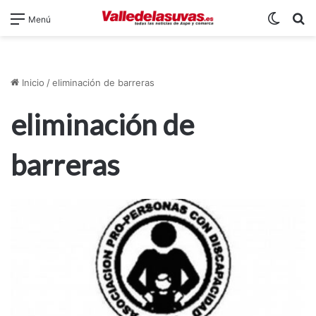
Switch
B
Menú
Inicio
/
eliminación de barreras
eliminación de
barreras