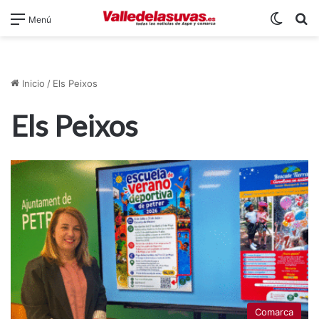
Switch
B
Menú
Inicio
/
Els Peixos
Els Peixos
Comarca