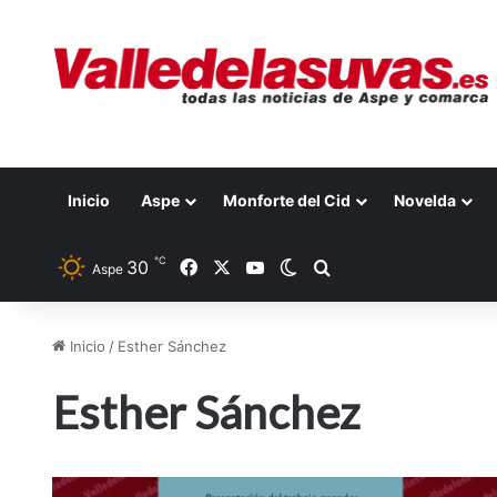
Inicio
Aspe
Monforte del Cid
Novelda
℃
30
Facebook
X
YouTube
Switch skin
Buscar por
Aspe
Inicio
/
Esther Sánchez
Esther Sánchez