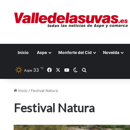
Inicio
Aspe
Monforte del Cid
Novelda
℃
33
Facebook
X
YouTube
Switch skin
Buscar por
Aspe
Inicio
/
Festival Natura
Festival Natura