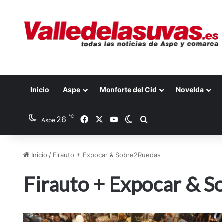
Inicio
Aspe
Monforte del Cid
Novelda
℃
26
Facebook
X
YouTube
Switch skin
Buscar por
Aspe
Inicio
/
Firauto + Expocar & Sobre2Ruedas
Firauto + Expocar & 