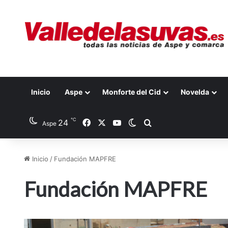
Inicio
Aspe
Monforte del Cid
Novelda
℃
24
Facebook
X
YouTube
Switch skin
Buscar por
Aspe
Inicio
/
Fundación MAPFRE
Fundación MAPFRE