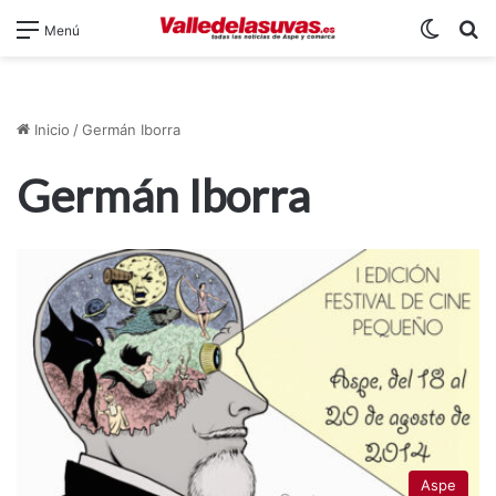
Switch
B
Menú
Inicio
/
Germán Iborra
Germán Iborra
Aspe