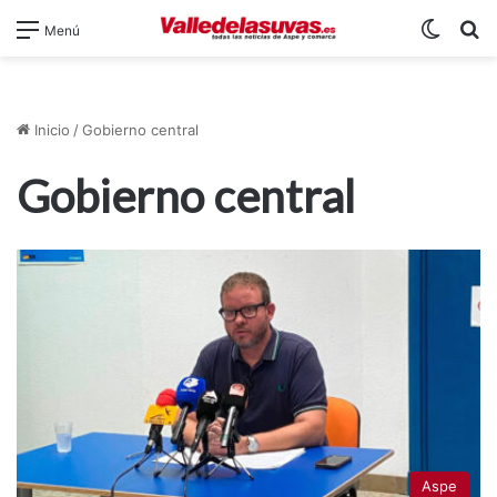
Switch
B
Menú
Inicio
/
Gobierno central
Gobierno central
Aspe