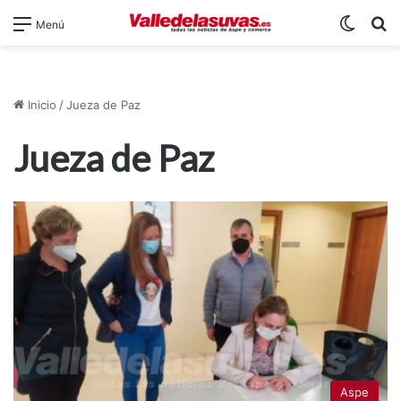
Switch
B
Menú
Inicio
/
Jueza de Paz
Jueza de Paz
Aspe