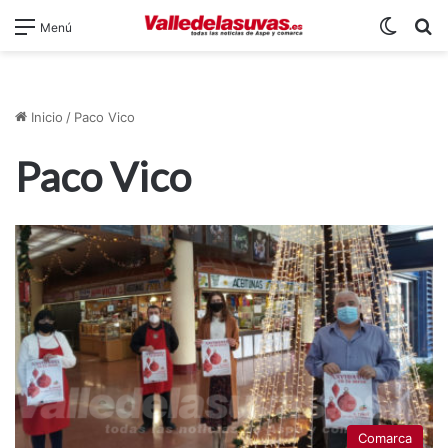
Switch
B
Menú
Inicio
/
Paco Vico
Paco Vico
Comarca