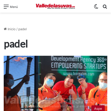
Switch
B
Menú
Inicio
/
padel
padel
Aspe