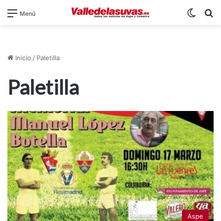
Switch
B
Menú
Inicio
/
Paletilla
Paletilla
Aspe