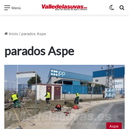
Switch
B
Menú
Inicio
/
parados Aspe
parados Aspe
Aspe