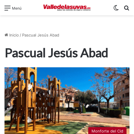
Switch
B
Menú
Inicio
/
Pascual Jesús Abad
Pascual Jesús Abad
Monforte del Cid