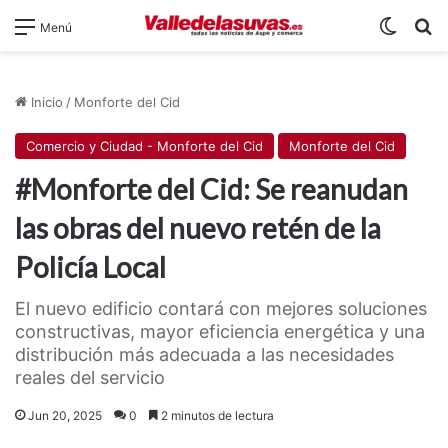
Switch
B
Menú
Inicio
/
Monforte del Cid
Comercio y Ciudad - Monforte del Cid
Monforte del Cid
#Monforte del Cid: Se reanudan
las obras del nuevo retén de la
Policía Local
El nuevo edificio contará con mejores soluciones
constructivas, mayor eficiencia energética y una
distribución más adecuada a las necesidades
reales del servicio
Jun 20, 2025
0
2 minutos de lectura