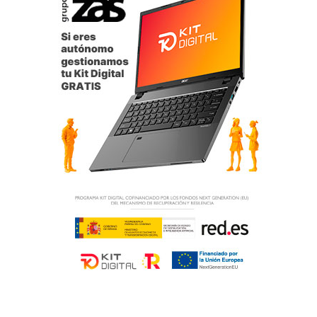
de todos los monfortinos, pensando tanto en el corto
como en el largo plazo, es fundamental: cada euro público
debe estar bien invertido.”
Ayuntamiento de Monforte del Cid
concejalía de Obras e Infraestructuras
Monforte
Diputación de Alicante
Juan José Hernández
Monforte del Cid
Pascual Jesús Abad
Planifica
proyecto técnico modificado
retén de la Policía Local
Servicios Técnicos Municipales