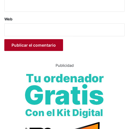
funcionalidad, la durabilidad y el uso responsable de los
recursos públicos.
Web
El
concejal de Obras e Infraestructuras, Pascual Jesús
Abad
, ha declarado que su compromiso es «
hacer las
cosas bien. Hablamos de un edificio destinado a un
servicio esencial, y era fundamental garantizar que se
construyera con la calidad que merecen tanto los agentes
como los vecinos. Aunque esto haya supuesto una
ampliación de los plazos, creemos que merece la pena
Publicidad
cuando el resultado es una infraestructura más segura,
duradera y eficiente.”
Por su parte, el
alcalde de Monforte del Cid, Juan José
Hernández
, ha añadido que actuan «
con responsabilidad,
aprendiendo de experiencias heredadas de anteriores
legislaturas, en las que el mantenimiento acabó costando
más que la propia construcción. Gestionar bien el dinero