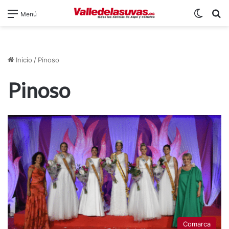
Switch
B
Menú
Inicio
/
Pinoso
Pinoso
Comarca