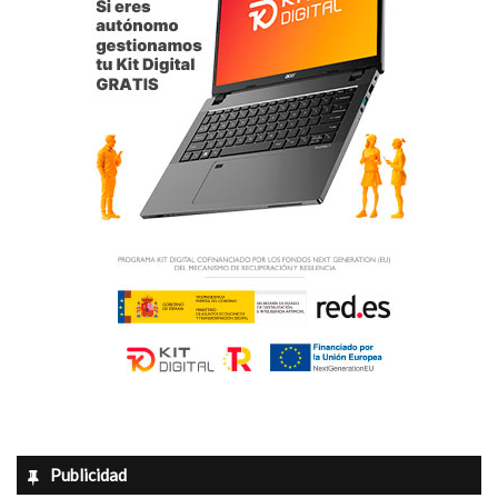
El proceso tras la renuncia
Una vez que el consistorio comunicó la renuncia de
Azorín, la Junta Electoral de Zona procedió a identificar al
candidato del partido que iba a ocupar el escaño. Tras este
trámite, la Junta emitió la credencial que habilitaba al
nuevo concejal para tomar posesión de su cargo.
Silvia Verdú, hasta ahora primera teniente de alcalde,
liderará el gobierno municipal durante los próximos dos
años.
La Corporación Municipal sigue contando con 8 concejales
del PSOE, 3 del Partido Popular y 2 de Vox.
Datos biográficos de la nueva alcaldesa
Publicidad