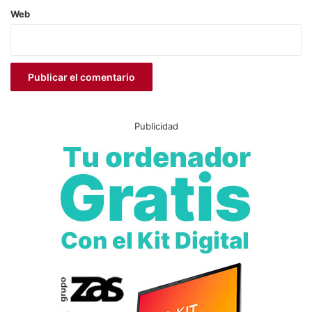
Verdú su labor en la gestión municipal.
Web
También ha tenido palabras de agradecimiento hacia el
tejido asociativo del municipio, pero sobre todo ha querido
dejar patente el apoyo que siempre ha tenido de su familia.
“
Hoy asumo este cargo como Alcaldesa con su apoyo,
después de mucho diálogo y muchas reflexiones. Sé que
no será fácil, pero cuando se hace con corazón, humildad y
Publicidad
respeto, todo es más sencillo
«.
Con este pleno, que ha presidido la edil
María José Moya
por ser la segunda teniente de alcalde, concluye el
proceso iniciado el pasado 8 de agosto, cuando Lázaro
Azorín hizo efectiva su renuncia a la alcaldía y a su escaño
en una sesión plenaria. Tras ese acto, la Junta Electoral ha
llevado a cabo el procedimiento de validación para cubrir
la vacante, tal y como establece la Ley Orgánica del
Régimen Electoral General.