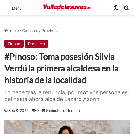
Switch
B
Menú
Inicio
/
Comarca
/
Provincia
Pinoso
Provincia
#Pinoso: Toma posesión Silvia
Verdú la primera alcaldesa en la
historia de la localidad
Lo hace tras la renuncia, por motivos personales,
del hasta ahora alcalde Lázaro Azorín
Sep 8, 2025
0
5 minutos de lectura