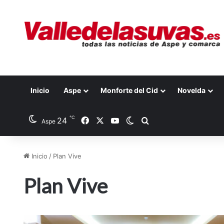
Inicio
Aspe
Monforte del Cid
Novelda
℃
24
Facebook
X
YouTube
Switch skin
Buscar por
Aspe
Inicio
/
Plan Vive
Plan Vive