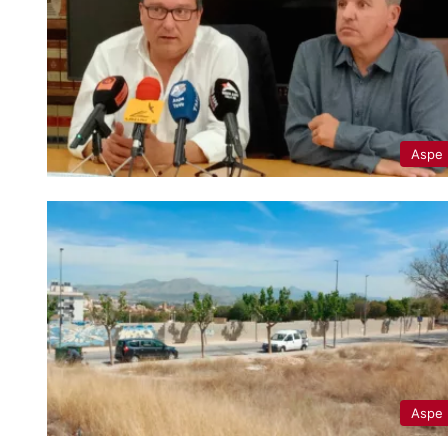
Aspe
Aspe