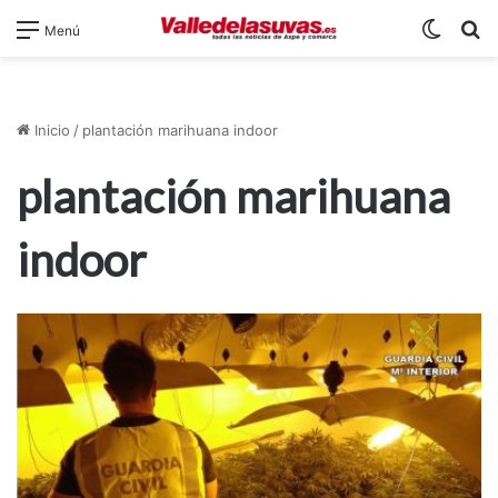
Switch
B
Menú
Inicio
/
plantación marihuana indoor
plantación marihuana
indoor