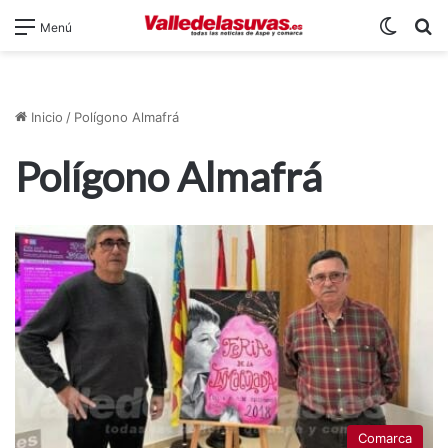
Switch
B
Menú
Inicio
/
Polígono Almafrá
Polígono Almafrá
Comarca