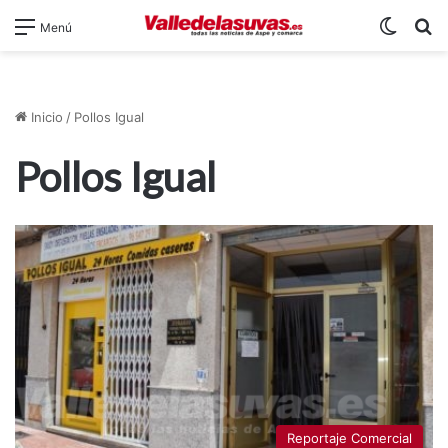
Switch
B
Menú
Inicio
/
Pollos Igual
Pollos Igual
Reportaje Comercial