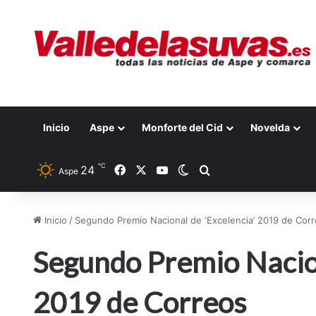
Inicio
Aspe
Monforte del Cid
Novelda
℃
24
Facebook
X
YouTube
Switch skin
Buscar por
Aspe
Inicio
/
Segundo Premio Nacional de ‘Excelencia’ 2019 de Cor
Segundo Premio Nacion
2019 de Correos